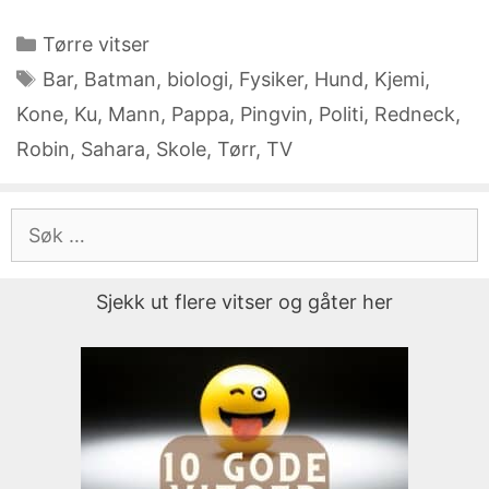
Kategorier
Tørre vitser
Stikkord
Bar
,
Batman
,
biologi
,
Fysiker
,
Hund
,
Kjemi
,
Kone
,
Ku
,
Mann
,
Pappa
,
Pingvin
,
Politi
,
Redneck
,
Robin
,
Sahara
,
Skole
,
Tørr
,
TV
Søk
etter:
Sjekk ut flere vitser og gåter her