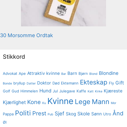
30 Morsomme Ordtak
Stikkord
Blondine
Attraktiv kvinne
Barn
Advokat
Ape
Bjørn
Bar
Blond
Ekteskap
Gift
Doktor
bryllup
Død
Ektemann
Fly
Bonde
Datter
Hund
Kjæreste
Golf
Gud
Himmelen
Jul
Julegave
Kaffe
Katt
Kirke
Kvinne
Lege
Mann
Kone
Kjærlighet
Ku
Mor
Politi
Prest
Ånd
Sjef
Skole
Skog
Sønn
Pappa
Utro
Pub
Øl