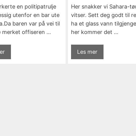
rkerte en politipatrulje
Her snakker vi Sahara-tø
ssig utenfor en bar ute
vitser. Sett deg godt til r
.Da baren var på vei til
ha et glass vann tilgjenge
 merket offiseren …
her kommer det …
er
Les mer