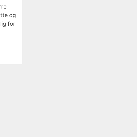
rre
ette og
lig for