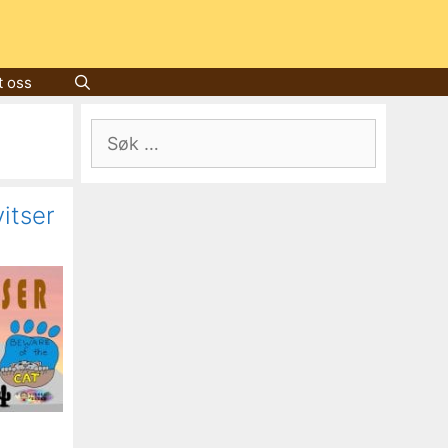
t oss
Søk
etter:
itser