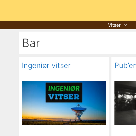
Hopp
til
innhold
Vitser
Bar
Ingeniør vitser
Pub’e