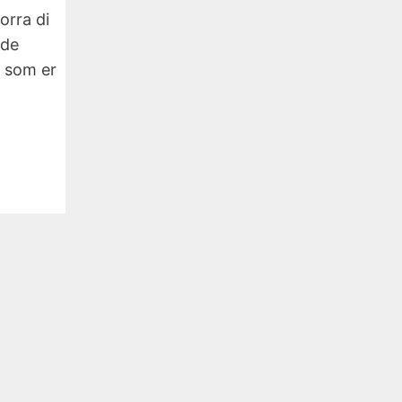
rra di
 de
 som er