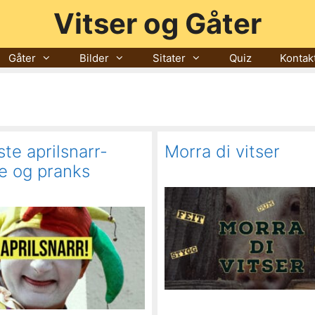
Vitser og Gåter
Gåter
Bilder
Sitater
Quiz
Kontak
te aprilsnarr-
Morra di vitser
e og pranks