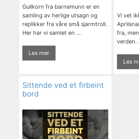
Gullkorn fra barnemunn er en
samling av herlige utsagn og
Vi vet i
replikker fra våre små sjarmtroll.
Aprilsn
Her har vi samlet en …
fra, men
verden. 
Les mer
Les m
Sittende ved et firbeint
bord