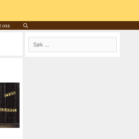
t oss
Søk
etter: