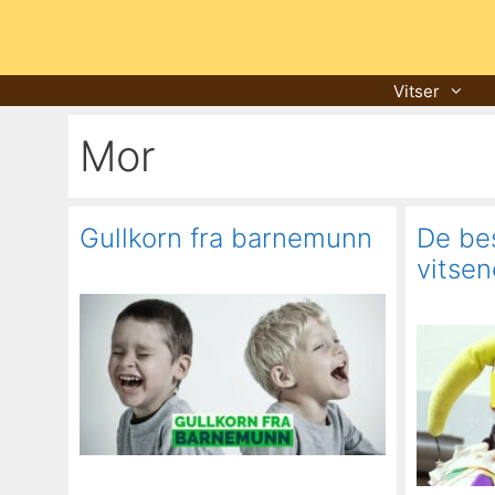
Hopp
til
innhold
Vitser
Mor
Gullkorn fra barnemunn
De bes
vitsen