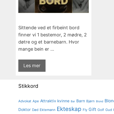
Sittende ved et firbeint bord
finner vi 1 bestemor, 2 mødre, 2
døtre og et barnebarn. Hvor
mange bein er …
Les mer
Stikkord
Blon
Attraktiv kvinne
Barn
Advokat
Ape
Bjørn
Bar
Blond
Ekteskap
Gift
Doktor
Død
Ektemann
Fly
Golf
Gud