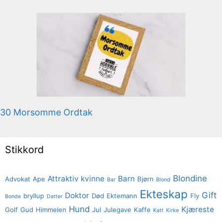
30 Morsomme Ordtak
Stikkord
Blondine
Attraktiv kvinne
Barn
Advokat
Ape
Bjørn
Bar
Blond
Ekteskap
Gift
Doktor
bryllup
Død
Ektemann
Fly
Bonde
Datter
Hund
Kjæreste
Golf
Gud
Himmelen
Jul
Julegave
Kaffe
Katt
Kirke