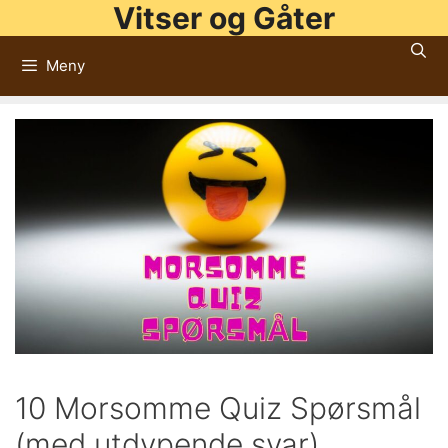
Vitser og Gåter
Hopp
til
Meny
innhold
10 Morsomme Quiz Spørsmål
(med utdypende svar)