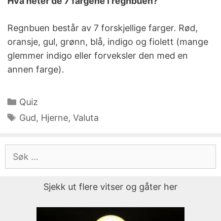
Hva heter de 7 fargene i regnbuen?
Regnbuen består av 7 forskjellige farger. Rød,
oransje, gul, grønn, blå, indigo og fiolett (mange
glemmer indigo eller forveksler den med en
annen farge).
Kategorier
Quiz
Stikkord
Gud
,
Hjerne
,
Valuta
Søk
etter:
Sjekk ut flere vitser og gåter her